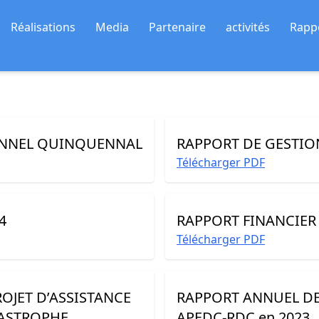
Réalisations
Media
Partenaire
activités
Rapp
ONNEL QUINQUENNAL
RAPPORT DE GESTIO
Télécharger PDF
4
RAPPORT FINANCIER
Télécharger PDF
ROJET D’ASSISTANCE
RAPPORT ANNUEL DES
TASTROPHE
APEDC-RDC en 2023